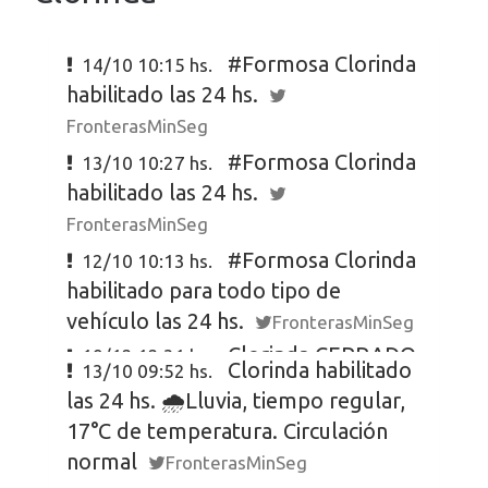
#Formosa Clorinda
14/10 10:15 hs.
habilitado las 24 hs.
FronterasMinSeg
#Formosa Clorinda
13/10 10:27 hs.
habilitado las 24 hs.
FronterasMinSeg
#Formosa Clorinda
12/10 10:13 hs.
habilitado para todo tipo de
vehículo las 24 hs.
FronterasMinSeg
Clorinda CERRADO
19/12 12:31 hs.
Clorinda habilitado
13/10 09:52 hs.
por manifestaciones sociales.
las 24 hs. 🌧️Lluvia, tiempo regular,
Seguiremos informando
17°C de temperatura. Circulación
FronterasMinSeg
normal
FronterasMinSeg