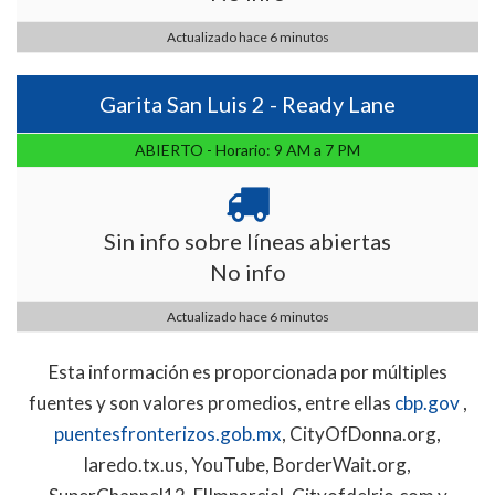
Actualizado hace 6 minutos
Garita San Luis 2 - Ready Lane
ABIERTO - Horario: 9 AM a 7 PM
Sin info sobre líneas abiertas
No info
Actualizado hace 6 minutos
Esta información es proporcionada por múltiples
fuentes y son valores promedios, entre ellas
cbp.gov
,
puentesfronterizos.gob.mx
, CityOfDonna.org,
laredo.tx.us, YouTube, BorderWait.org,