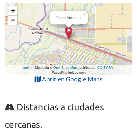
+
×
Garita San Luis
−
Leaflet
| Map data ©
OpenStreetMap
contributors,
CC-BY-SA
-
PasosFronterizos.com
Abrir en Google Maps
Distancias a ciudades
cercanas.