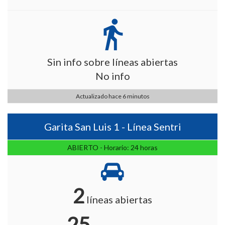
directions_walk
Sin info sobre líneas abiertas
No info
Actualizado hace 6 minutos
Garita San Luis 1 - Línea Sentri
ABIERTO - Horario: 24 horas
2
líneas abiertas
25