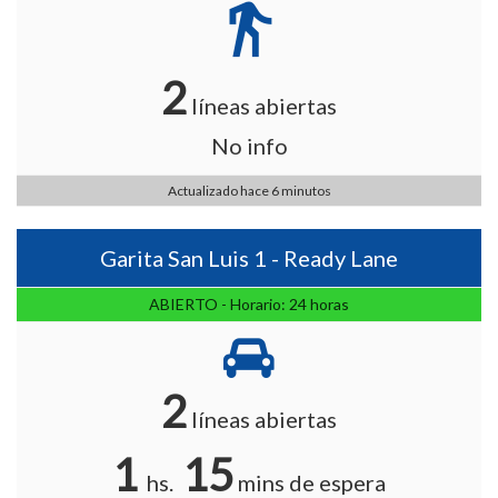
directions_walk
2
líneas abiertas
No info
Actualizado hace 6 minutos
Garita San Luis 1 - Ready Lane
ABIERTO - Horario: 24 horas
2
líneas abiertas
1
15
hs.
mins de espera