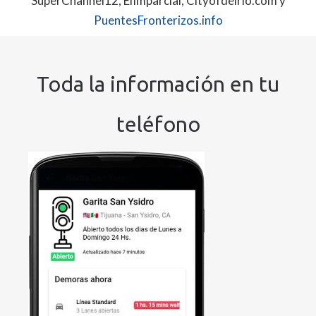
SuperChannel12, ElImparcial, Cityofdelrio.com y
PuentesFronterizos.info
Toda la información en tu
teléfono